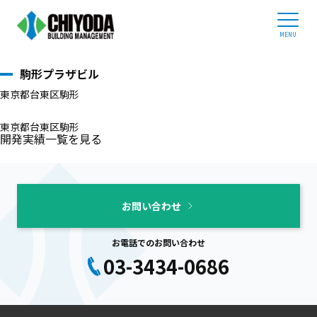
開発実績
ホーム
ホーム
>
開発実績
>
駒形プラザビル
ビルオーナー様へ
駒形プラザビル
企業情報
東京都台東区駒形
事業内容
管理物件紹介
東京都台東区駒形
開発実績一覧を見る
採用情報
03-3434-0686
お問い合わせ
平日 9:00 - 17:30
お電話でのお問い合わせ
03-3434-0686
お問い合わせ