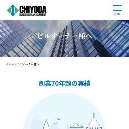
ホーム
ビルオーナー様へ
企業情報
ビルオーナー様へ
事業内容
管理物件紹介
採用情報
ホーム
›
ビルオーナー様へ
03-3434-0686
創業70年超の実績
平日 9:00 - 17:30
お問い合わせ