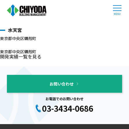
開発実績
ホーム
ホーム
>
開発実績
>
水天宮
ビルオーナー様へ
水天宮
企業情報
東京都中央区蠣殻町
事業内容
管理物件紹介
東京都中央区蠣殻町
開発実績一覧を見る
採用情報
03-3434-0686
お問い合わせ
平日 9:00 - 17:30
お電話でのお問い合わせ
03-3434-0686
お問い合わせ