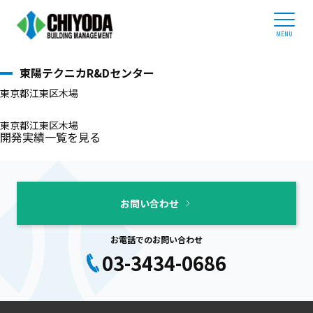
開発実績
ホーム
ホーム
>
開発実績
>
東陽テクニカR&Dセンター
ビルオーナー様へ
東陽テクニカR&Dセンター
企業情報
東京都江東区木場
事業内容
管理物件紹介
東京都江東区木場
開発実績一覧を見る
採用情報
03-3434-0686
お問い合わせ
平日 9:00 - 17:30
お電話でのお問い合わせ
03-3434-0686
お問い合わせ