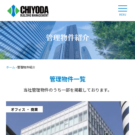
ホーム
ビルオーナー様へ
企業情報
管理物件紹介
事業内容
管理物件紹介
採用情報
ホーム
›
管理物件紹介
管理物件一覧
03-3434-0686
当社管理物件のうち一部を掲載しております。
平日 9:00 - 17:30
オフィス
商業
お問い合わせ